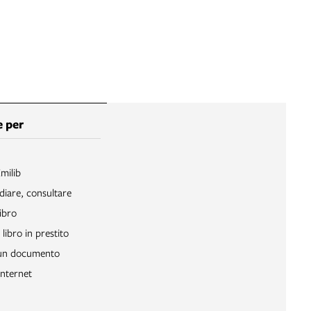
 per
Emilib
diare, consultare
ibro
libro in prestito
 un documento
Internet