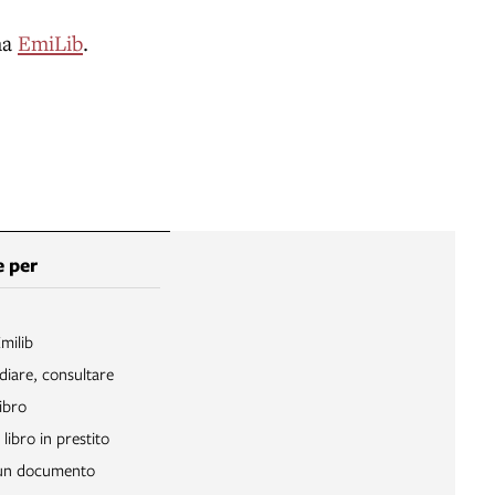
ma
EmiLib
.
 per
Emilib
diare, consultare
ibro
libro in prestito
 un documento