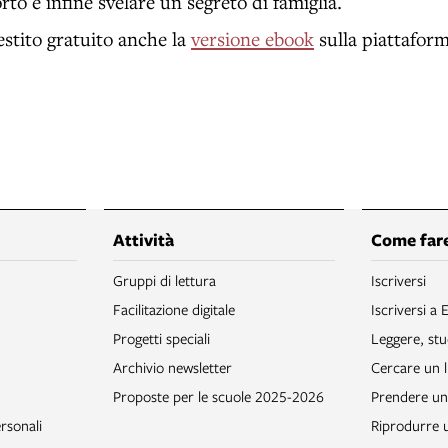
rto e infine svelare un segreto di famiglia.
estito gratuito anche la
versione ebook
sulla piattafor
Attività
Come fare
Gruppi di lettura
Iscriversi
Facilitazione digitale
Iscriversi a 
Progetti speciali
Leggere, stu
Archivio newsletter
Cercare un l
Proposte per le scuole 2025-2026
Prendere un 
rsonali
Riprodurre