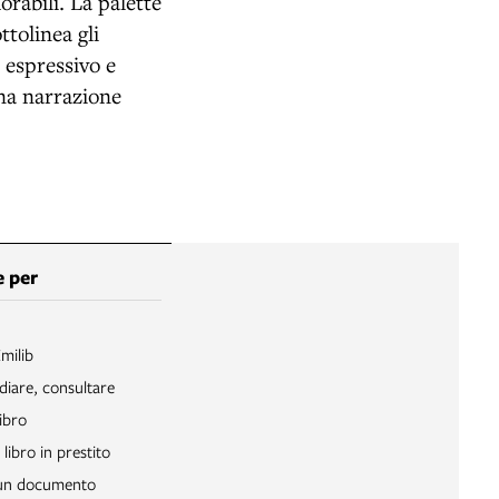
rabili. La palette
ttolinea gli
, espressivo e
una narrazione
 per
Emilib
diare, consultare
ibro
libro in prestito
 un documento