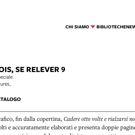
CHI SIAMO
BIBLIOTECHE
NE
IS, SE RELEVER 9
eciale
ures,
ATALOGO
afico, fin dalla copertina,
Cadere otto volte e rialzarsi n
colti e accuratamente elaborati e presenta doppie pagin