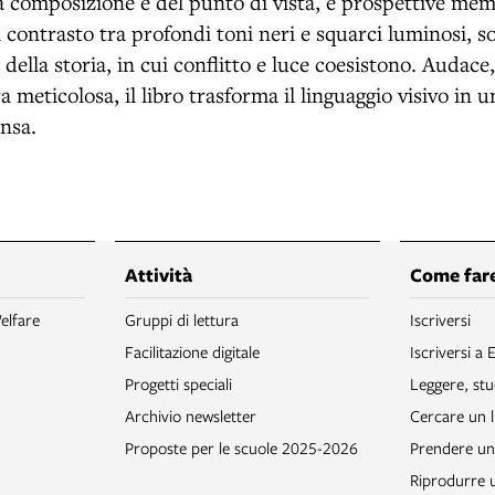
la composizione e del punto di vista, e prospettive memo
l contrasto tra profondi toni neri e squarci luminosi, so
 della storia, in cui conflitto e luce coesistono. Audace
 meticolosa, il libro trasforma il linguaggio visivo in 
ensa.
Attività
Come fare
elfare
Gruppi di lettura
Iscriversi
Facilitazione digitale
Iscriversi a 
Progetti speciali
Leggere, stu
Archivio newsletter
Cercare un l
Proposte per le scuole 2025-2026
Prendere un 
Riprodurre