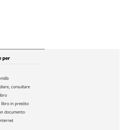
 per
Emilib
diare, consultare
ibro
libro in prestito
 un documento
Internet