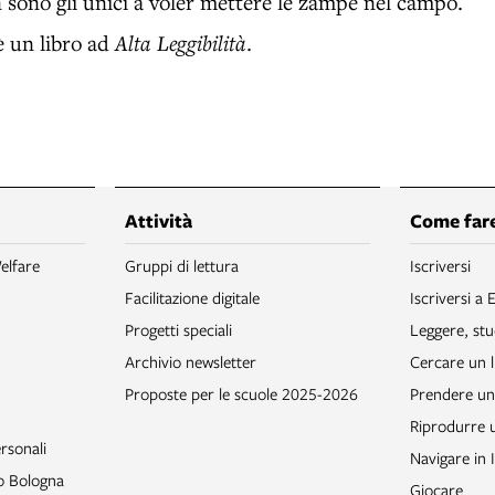
sono gli unici a voler mettere le zampe nel campo.
 un libro ad
Alta Leggibilità
.
Attività
Come fare
elfare
Gruppi di lettura
Iscriversi
Facilitazione digitale
Iscriversi a 
Progetti speciali
Leggere, stu
Archivio newsletter
Cercare un l
Proposte per le scuole 2025-2026
Prendere un 
Riprodurre
rsonali
Navigare in 
to Bologna
Giocare