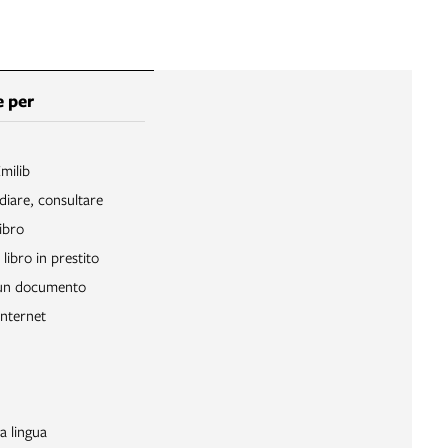
 per
Emilib
diare, consultare
ibro
libro in prestito
 un documento
Internet
a lingua