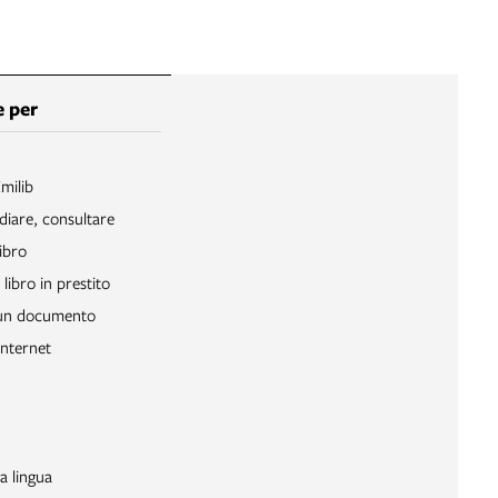
 per
Emilib
diare, consultare
ibro
libro in prestito
 un documento
Internet
a lingua