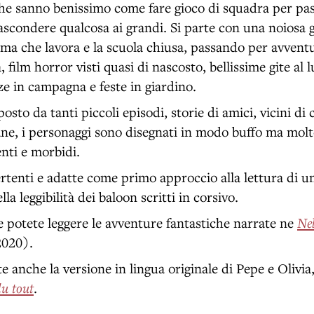
 che sanno benissimo come fare gioco di squadra per pas
nascondere qualcosa ai grandi. Si parte con una noiosa 
ma che lavora e la scuola chiusa, passando per avvent
film horror visti quasi di nascosto, bellissime gite al l
nze in campagna e feste in giardino.
to da tanti piccoli episodi, storie di amici, vicini di c
ne, i personaggi sono disegnati in modo buffo ma molto
genti e morbidi.
ertenti e adatte come primo approccio alla lettura di 
ella leggibilità dei baloon scritti in corsivo.
ce potete leggere le avventure fantastiche narrate ne
Nel
2020).
te anche la versione in lingua originale di Pepe e Olivia
du tout
.