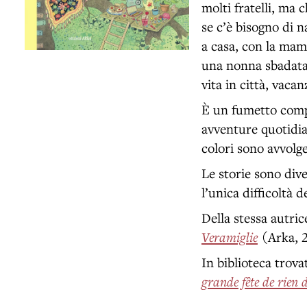
molti fratelli, ma
se c’è bisogno di 
a casa, con la mam
una nonna sbadata, 
vita in città, vaca
È un fumetto compos
avventure quotidia
colori sono avvol
Le storie sono div
l’unica difficoltà d
Della stessa autri
Veramiglie
(Arka, 
In biblioteca trova
grande fête de rien 