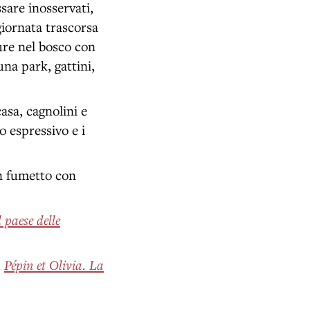
sare inosservati,
giornata trascorsa
ure nel bosco con
una park, gattini,
asa, cagnolini e
 espressivo e i
un fumetto con
 paese delle
,
Pépin et Olivia. La