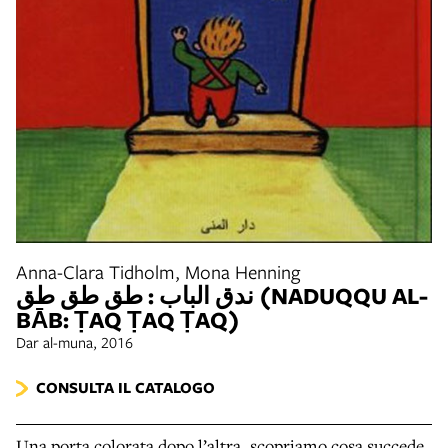
Anna-Clara Tidholm, Mona Henning
ندق الباب : طق طق طق (NADUQQU AL-
BĀB: ṬAQ ṬAQ ṬAQ)
Dar al-muna, 2016
CONSULTA IL CATALOGO
Una porta colorata dopo l’altra, scopriamo cosa succede