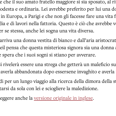
 che il suo amato fratello maggiore si sia sposato, al r
desta e ordinaria. Lei avrebbe preferito per lui una d
 in Europa, a Parigi e che non gli facesse fare una vita f
lia e di lavori nella fattoria. Questo è ciò che avrebbe
er se stessa, anche lei sogna una vita diversa.
rriva una donna vestita di bianco e dall’aria aristocrat
eil pensa che questa misteriosa signora sia una donna 
 spera che i suoi sogni si stiano per avverare.
i rivelerà essere una strega che getterà un maleficio sul
i averla abbandonata dopo essersene invaghito e averla i
di per un lungo viaggio alla ricerca della dimora della 
arsi da sola con lei e sciogliere la maledizione.
 leggere anche la
versione originale in inglese
.