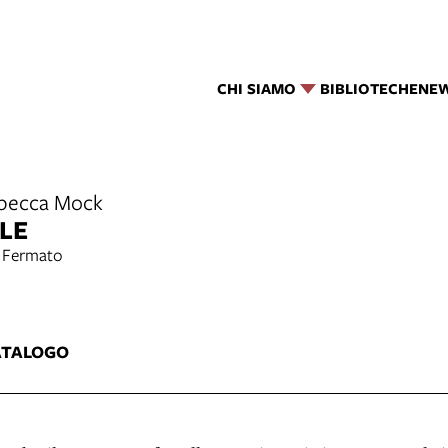
CHI SIAMO
BIBLIOTECHE
NE
ebecca Mock
LE
a Fermato
1
ATALOGO