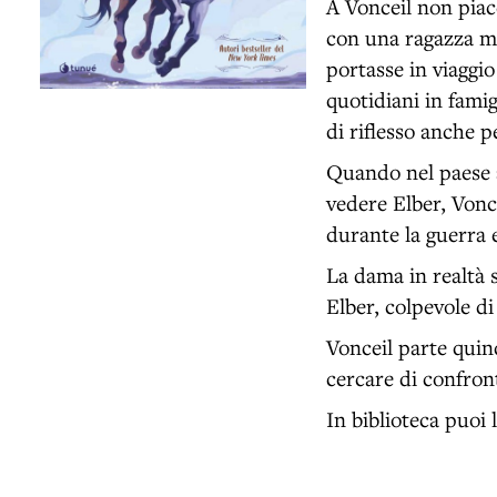
A Vonceil non piace
con una ragazza mo
portasse in viaggio
quotidiani in famig
di riflesso anche p
Quando nel paese a
vedere Elber, Vonc
durante la guerra e
La dama in realtà s
Elber, colpevole d
Vonceil parte quin
cercare di confront
In biblioteca puoi