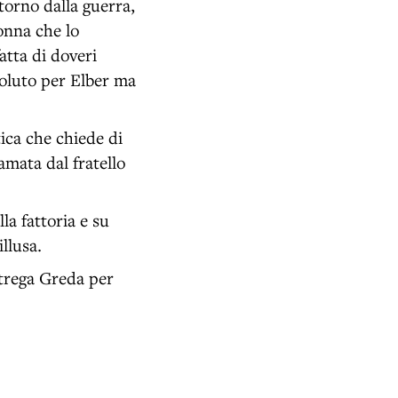
itorno dalla guerra,
onna che lo
atta di doveri
 voluto per Elber ma
ica che chiede di
amata dal fratello
la fattoria e su
llusa.
strega Greda per