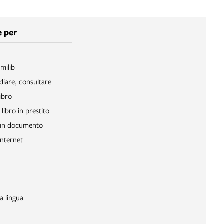
 per
Emilib
diare, consultare
ibro
libro in prestito
 un documento
Internet
a lingua