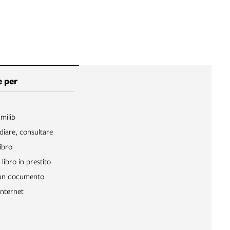
 per
Emilib
diare, consultare
ibro
libro in prestito
 un documento
Internet