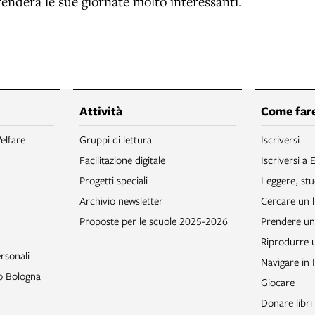
renderà le sue giornate molto interessanti.
Attività
Come fare
elfare
Gruppi di lettura
Iscriversi
Facilitazione digitale
Iscriversi a 
Progetti speciali
Leggere, stu
Archivio newsletter
Cercare un l
Proposte per le scuole 2025-2026
Prendere un 
Riprodurre
rsonali
Navigare in 
to Bologna
Giocare
Donare libri