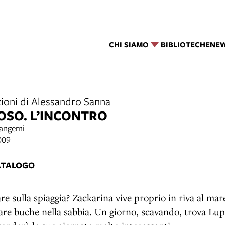
CHI SIAMO
BIBLIOTECHE
NE
azioni di Alessandro Sanna
OSO. L’INCONTRO
Cangemi
009
ATALOGO
re sulla spiaggia? Zackarina vive proprio in riva al mar
fare buche nella sabbia. Un giorno, scavando, trova Lu