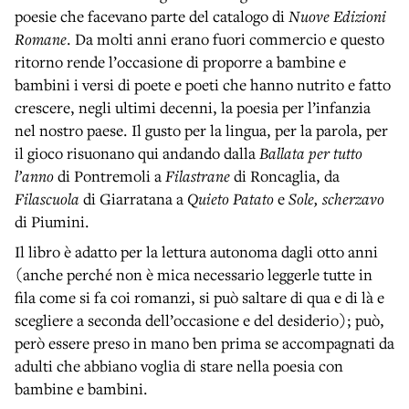
poesie che facevano parte del catalogo di
Nuove Edizioni
Romane
. Da molti anni erano fuori commercio e questo
ritorno rende l’occasione di proporre a bambine e
bambini i versi di poete e poeti che hanno nutrito e fatto
crescere, negli ultimi decenni, la poesia per l’infanzia
nel nostro paese. Il gusto per la lingua, per la parola, per
il gioco risuonano qui andando dalla
Ballata per tutto
l’anno
di Pontremoli a
Filastrane
di Roncaglia, da
Filascuola
di Giarratana a
Quieto Patato
e
Sole, scherzavo
di Piumini.
Il libro è adatto per la lettura autonoma dagli otto anni
(anche perché non è mica necessario leggerle tutte in
fila come si fa coi romanzi, si può saltare di qua e di là e
scegliere a seconda dell’occasione e del desiderio); può,
però essere preso in mano ben prima se accompagnati da
adulti che abbiano voglia di stare nella poesia con
bambine e bambini.