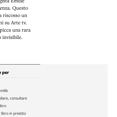
gista Émilie
scenza. Questo
a riscosso un
ni su Arte tv.
spicca una rara
invisibile.
 per
Emilib
diare, consultare
ibro
libro in prestito