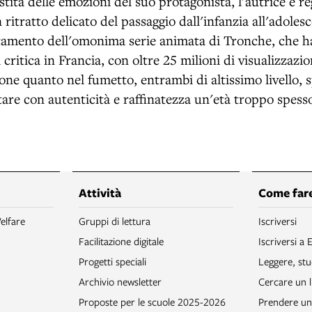
stità delle emozioni del suo protagonista, l'autrice e re
ritratto delicato del passaggio dall'infanzia all'adole
tamento dell'omonima serie animata di Tronche, che h
critica in Francia, con oltre 25 milioni di visualizzazio
one quanto nel fumetto, entrambi di altissimo livello, 
are con autenticità e raffinatezza un'età troppo spesso 
Attività
Come fare
elfare
Gruppi di lettura
Iscriversi
Facilitazione digitale
Iscriversi a 
Progetti speciali
Leggere, stu
Archivio newsletter
Cercare un l
Proposte per le scuole 2025-2026
Prendere un 