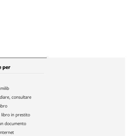
 per
Emilib
diare, consultare
ibro
libro in prestito
 un documento
Internet