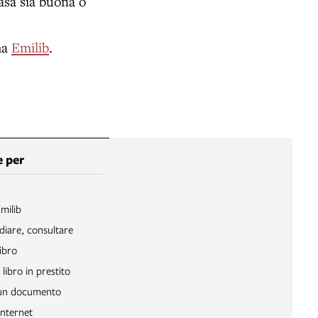
casa sia buona o
ma
Emilib
.
 per
Emilib
diare, consultare
ibro
libro in prestito
 un documento
Internet