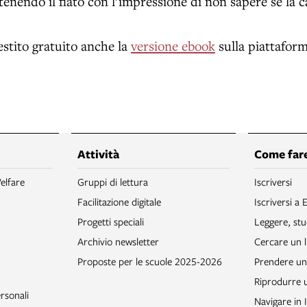
ttenendo il fiato con l’impressione di non sapere se la 
estito gratuito anche la
versione ebook
sulla piattafor
Attività
Come fare
elfare
Gruppi di lettura
Iscriversi
Facilitazione digitale
Iscriversi a 
Progetti speciali
Leggere, stu
Archivio newsletter
Cercare un l
Proposte per le scuole 2025-2026
Prendere un 
Riprodurre
rsonali
Navigare in 