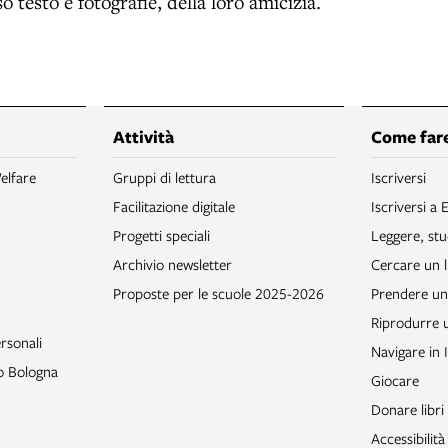
o testo e fotografie, della loro amicizia.
Attività
Come fare
elfare
Gruppi di lettura
Iscriversi
Facilitazione digitale
Iscriversi a 
Progetti speciali
Leggere, stu
Archivio newsletter
Cercare un l
Proposte per le scuole 2025-2026
Prendere un 
Riprodurre
rsonali
Navigare in 
to Bologna
Giocare
Donare libri
Accessibilità