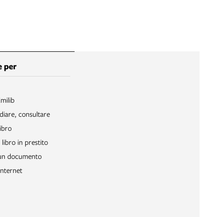
 per
Emilib
diare, consultare
ibro
libro in prestito
 un documento
Internet