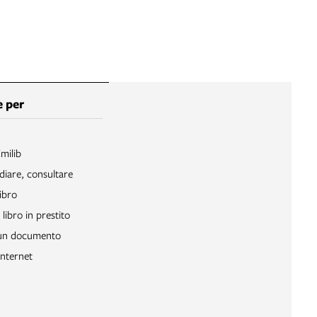
 per
Emilib
diare, consultare
ibro
libro in prestito
 un documento
Internet