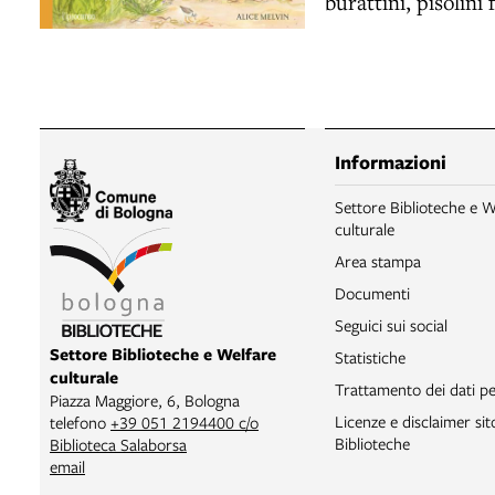
burattini, pisolini 
Informazioni
Settore Biblioteche e W
culturale
Area stampa
Documenti
Seguici sui social
Settore Biblioteche e Welfare
Statistiche
culturale
Trattamento dei dati pe
Piazza Maggiore, 6, Bologna
Licenze e disclaimer si
telefono
+39 051 2194400 c/o
Biblioteche
Biblioteca Salaborsa
email