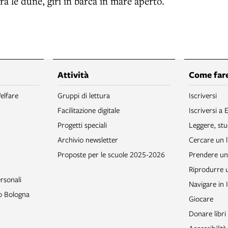
fra le dune, giri in barca in mare aperto.
Attività
Come fare
elfare
Gruppi di lettura
Iscriversi
Facilitazione digitale
Iscriversi a 
Progetti speciali
Leggere, stu
Archivio newsletter
Cercare un l
Proposte per le scuole 2025-2026
Prendere un 
Riprodurre
rsonali
Navigare in 
to Bologna
Giocare
Donare libri