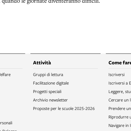
à quando le giornate diventeranno difficili.
Attività
Come fare
elfare
Gruppi di lettura
Iscriversi
Facilitazione digitale
Iscriversi a 
Progetti speciali
Leggere, stu
Archivio newsletter
Cercare un l
Proposte per le scuole 2025-2026
Prendere un 
Riprodurre
rsonali
Navigare in 
to Bologna