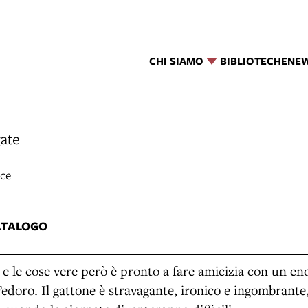
CHI SIAMO
BIBLIOTECHE
NE
gate
ace
ATALOGO
i e le cose vere però è pronto a fare amicizia con un e
edoro. Il gattone è stravagante, ironico e ingombrante,