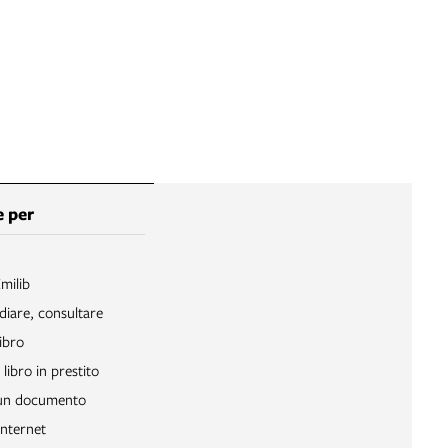
 per
Emilib
diare, consultare
ibro
libro in prestito
 un documento
Internet