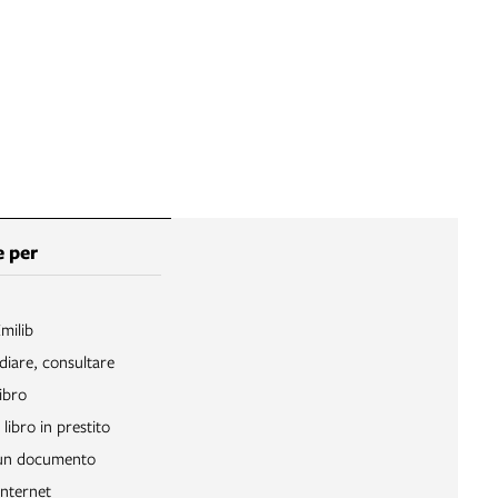
 per
Emilib
diare, consultare
ibro
libro in prestito
 un documento
Internet