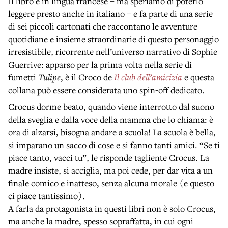
Il libro è in lingua francese – ma speriamo di poterlo
leggere presto anche in italiano – e fa parte di una serie
di sei piccoli cartonati che raccontano le avventure
quotidiane e insieme straordinarie di questo personaggio
irresistibile, ricorrente nell’universo narrativo di Sophie
Guerrive: apparso per la prima volta nella serie di
fumetti
Tulipe
, è il Croco de
Il club dell’amicizia
e questa
collana può essere considerata uno spin-off dedicato.
Crocus dorme beato, quando viene interrotto dal suono
della sveglia e dalla voce della mamma che lo chiama: è
ora di alzarsi, bisogna andare a scuola! La scuola è bella,
si imparano un sacco di cose e si fanno tanti amici. “Se ti
piace tanto, vacci tu”, le risponde tagliente Crocus. La
madre insiste, si acciglia, ma poi cede, per dar vita a un
finale comico e inatteso, senza alcuna morale (e questo
ci piace tantissimo).
A farla da protagonista in questi libri non è solo Crocus,
ma anche la madre, spesso sopraffatta, in cui ogni