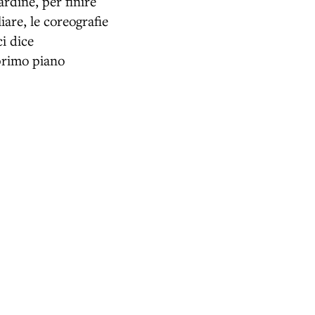
sardine, per finire
iare, le coreografie
ci dice
 primo piano