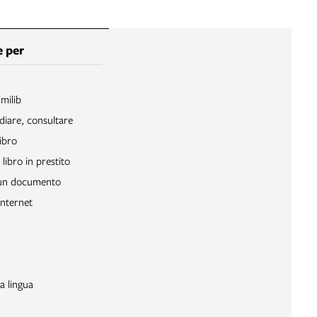
 per
Emilib
diare, consultare
ibro
libro in prestito
 un documento
Internet
a lingua