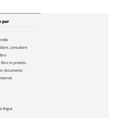
 per
Emilib
diare, consultare
ibro
libro in prestito
 un documento
Internet
a lingua