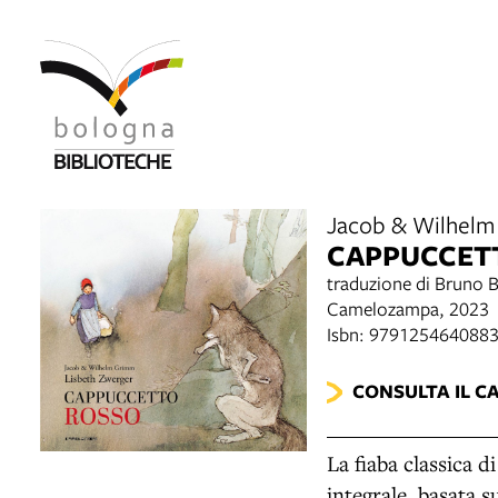
Jacob & Wilhelm 
CAPPUCCET
traduzione di Bruno B
Camelozampa, 2023
Isbn: 979125464088
CONSULTA IL C
La fiaba classica 
integrale, basata 