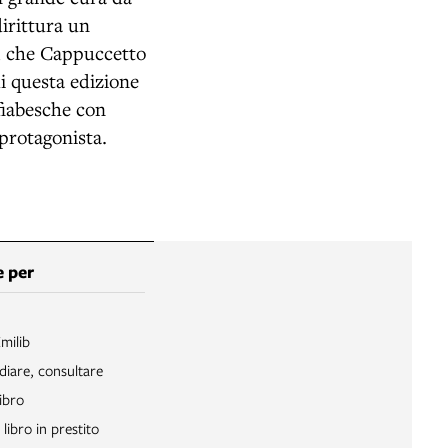
irittura un
a, che Cappuccetto
di questa edizione
 fiabesche con
 protagonista.
 per
Emilib
diare, consultare
ibro
libro in prestito