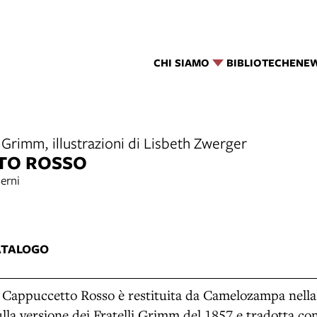
CHI SIAMO
BIBLIOTECHE
NE
Grimm, illustrazioni di Lisbeth Zwerger
TO ROSSO
erni
3
ATALOGO
di Cappuccetto Rosso è restituita da Camelozampa nella
sulla versione dei Fratelli Grimm del 1857 e tradotta c