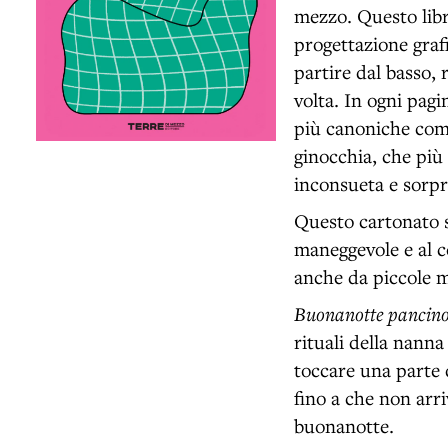
mezzo. Questo libro
progettazione graf
partire dal basso, 
volta. In ogni pag
più canoniche come
ginocchia, che più 
inconsueta e sorp
Questo cartonato s
maneggevole e al c
anche da piccole m
Buonanotte pancin
rituali della nanna
toccare una parte 
fino a che non arri
buonanotte.