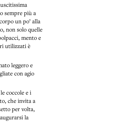
iuscitissima
no sempre più a
 corpo un po’ alla
o, non solo quelle
polpacci, mento e
 utilizzati è
mato leggero e
liate con agio
le coccole e i
to, che invita a
etto per volta,
 augurarsi la