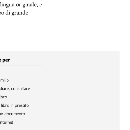
 lingua originale, e
bo di grande
 per
Emilib
diare, consultare
ibro
libro in prestito
 un documento
Internet