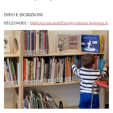
INFO E ISCRIZIONI
0512194301 -
bibliotecascandellara@comune.bologna.it