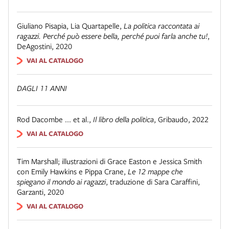
Giuliano Pisapia, Lia Quartapelle
,
La politica raccontata ai
ragazzi. Perché può essere bella, perché puoi farla anche tu!
,
DeAgostini
,
2020
VAI AL CATALOGO
DAGLI 11 ANNI
Rod Dacombe ... et al.
,
Il libro della politica
,
Gribaudo
,
2022
VAI AL CATALOGO
Tim Marshall; illustrazioni di Grace Easton e Jessica Smith
con Emily Hawkins e Pippa Crane
,
Le 12 mappe che
spiegano il mondo ai ragazzi
,
traduzione di Sara Caraffini
,
Garzanti
,
2020
VAI AL CATALOGO