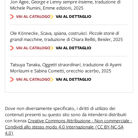
Jon Agee
,
George e Lenny sempre insieme
,
traduzione di
Michele Piumini
,
Emme edizioni
,
2025
VAI AL CATALOGO
VAI AL DETTAGLIO
Ole Könnecke
,
Scava, spiana, costruisci. Piccole storie di
grandi macchine
,
traduzione di Chiara Belliti
,
Beisler
,
2025
VAI AL CATALOGO
VAI AL DETTAGLIO
Tatsuya Tanaka
,
Oggetti straordinari
,
traduzione di Ayami
Moriizumi e Sabina Cometti
,
orecchio acerbo
,
2025
VAI AL CATALOGO
VAI AL DETTAGLIO
Dove non diversamente specificato, i diritti di utilizzo dei
contenuti presenti su questo sito sono da intendersi distribuiti
con licenza
Creative Commons Attribuzione - Non commerciale -
Condividi allo stesso modo 4.0 Internazionale (CC BY-NC-SA
4.0)