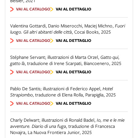
Beisler
,
2021
VAI AL CATALOGO
VAI AL DETTAGLIO
Valentina Gottardi, Danio Miserocchi, Maciej Michno
,
Fuori
luogo. Gli altri abitanti delle città
,
Cocai Books
,
2025
VAI AL CATALOGO
VAI AL DETTAGLIO
Stéphane Servant; illustrazioni di Marta Orzel
,
Gatto qui,
gatto là
,
traduzione di Irene Scarpati
,
Biancoenero
,
2025
VAI AL CATALOGO
VAI AL DETTAGLIO
Pablo De Santis; illustrazioni di Federico Appel
,
Hotel
Strapiombo
,
traduzione di Elena Rolla
,
Parapiglia
,
2025
VAI AL CATALOGO
VAI AL DETTAGLIO
Charly Delwart; illustrazioni di Ronald Badel
,
Io, me e le mie
avventure. Diario di una fuga
,
traduzione di Francesca
Novajra
,
La Nuova Frontiera Junior
,
2025