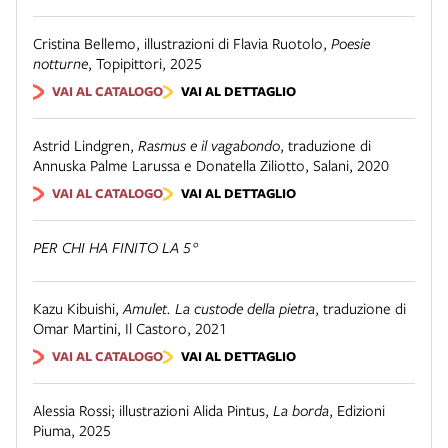
Cristina Bellemo, illustrazioni di Flavia Ruotolo
,
Poesie
notturne
,
Topipittori
,
2025
VAI AL CATALOGO
VAI AL DETTAGLIO
Astrid Lindgren
,
Rasmus e il vagabondo
,
traduzione di
Annuska Palme Larussa e Donatella Ziliotto
,
Salani
,
2020
VAI AL CATALOGO
VAI AL DETTAGLIO
PER CHI HA FINITO LA 5°
Kazu Kibuishi
,
Amulet. La custode della pietra
,
traduzione di
Omar Martini
,
Il Castoro
,
2021
VAI AL CATALOGO
VAI AL DETTAGLIO
Alessia Rossi; illustrazioni Alida Pintus
,
La borda
,
Edizioni
Piuma
,
2025