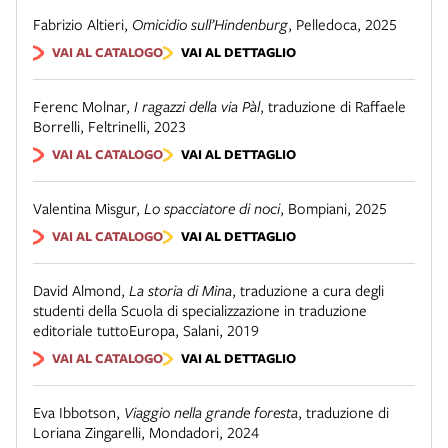
Fabrizio Altieri
,
Omicidio sull’Hindenburg
,
Pelledoca
,
2025
VAI AL CATALOGO
VAI AL DETTAGLIO
Ferenc Molnar
,
I ragazzi della via Pàl
,
traduzione di Raffaele
Borrelli
,
Feltrinelli
,
2023
VAI AL CATALOGO
VAI AL DETTAGLIO
Valentina Misgur
,
Lo spacciatore di noci
,
Bompiani
,
2025
VAI AL CATALOGO
VAI AL DETTAGLIO
David Almond
,
La storia di Mina
,
traduzione a cura degli
studenti della Scuola di specializzazione in traduzione
editoriale tuttoEuropa
,
Salani
,
2019
VAI AL CATALOGO
VAI AL DETTAGLIO
Eva Ibbotson
,
Viaggio nella grande foresta
,
traduzione di
Loriana Zingarelli
,
Mondadori
,
2024