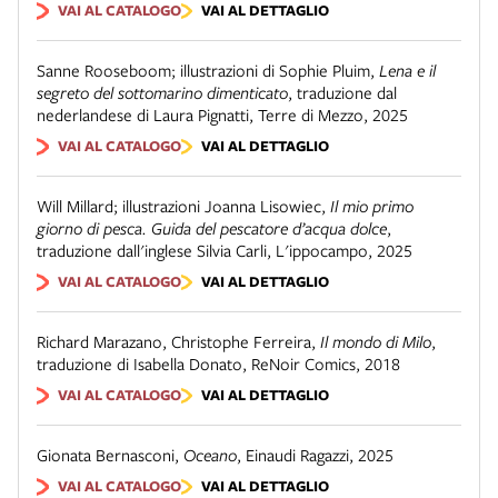
VAI AL CATALOGO
VAI AL DETTAGLIO
Sanne Rooseboom; illustrazioni di Sophie Pluim
,
Lena e il
segreto del sottomarino dimenticato
,
traduzione dal
nederlandese di Laura Pignatti
,
Terre di Mezzo
,
2025
VAI AL CATALOGO
VAI AL DETTAGLIO
Will Millard; illustrazioni Joanna Lisowiec
,
Il mio primo
giorno di pesca. Guida del pescatore d’acqua dolce
,
traduzione dall'inglese Silvia Carli
,
L'ippocampo
,
2025
VAI AL CATALOGO
VAI AL DETTAGLIO
Richard Marazano, Christophe Ferreira
,
Il mondo di Milo
,
traduzione di Isabella Donato
,
ReNoir Comics
,
2018
VAI AL CATALOGO
VAI AL DETTAGLIO
Gionata Bernasconi
,
Oceano
,
Einaudi Ragazzi
,
2025
VAI AL CATALOGO
VAI AL DETTAGLIO