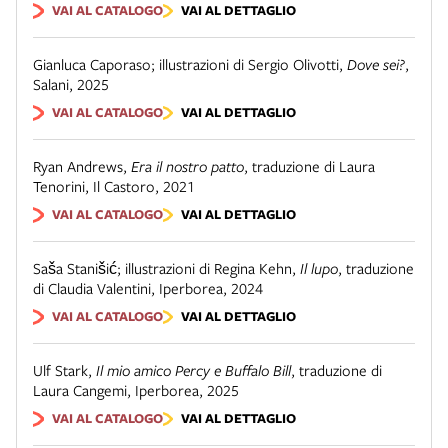
VAI AL CATALOGO
VAI AL DETTAGLIO
Gianluca Caporaso; illustrazioni di Sergio Olivotti
,
Dove sei?
,
Salani
,
2025
VAI AL CATALOGO
VAI AL DETTAGLIO
Ryan Andrews
,
Era il nostro patto
,
traduzione di Laura
Tenorini
,
Il Castoro
,
2021
VAI AL CATALOGO
VAI AL DETTAGLIO
Saša Stanišić; illustrazioni di Regina Kehn
,
Il lupo
,
traduzione
di Claudia Valentini
,
Iperborea
,
2024
VAI AL CATALOGO
VAI AL DETTAGLIO
Ulf Stark
,
Il mio amico Percy e Buffalo Bill
,
traduzione di
Laura Cangemi
,
Iperborea
,
2025
VAI AL CATALOGO
VAI AL DETTAGLIO