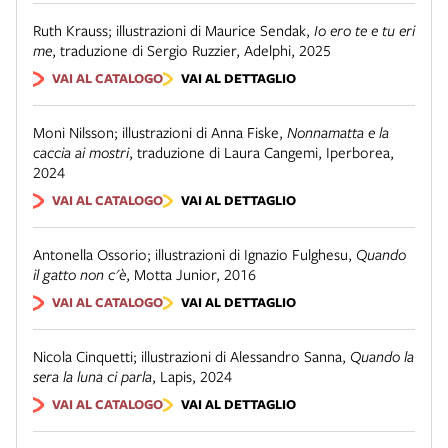
Ruth Krauss; illustrazioni di Maurice Sendak
,
Io ero te e tu eri
me
,
traduzione di Sergio Ruzzier
,
Adelphi
,
2025
VAI AL CATALOGO
VAI AL DETTAGLIO
Moni Nilsson; illustrazioni di Anna Fiske
,
Nonnamatta e la
caccia ai mostri
,
traduzione di Laura Cangemi
,
Iperborea
,
2024
VAI AL CATALOGO
VAI AL DETTAGLIO
Antonella Ossorio; illustrazioni di Ignazio Fulghesu
,
Quando
il gatto non c'è
,
Motta Junior
,
2016
VAI AL CATALOGO
VAI AL DETTAGLIO
Nicola Cinquetti; illustrazioni di Alessandro Sanna
,
Quando la
sera la luna ci parla
,
Lapis
,
2024
VAI AL CATALOGO
VAI AL DETTAGLIO