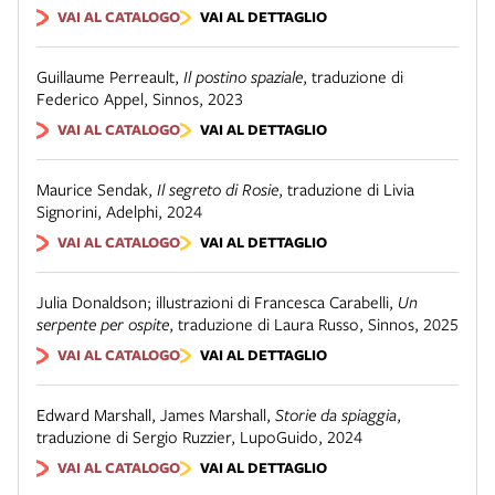
VAI AL CATALOGO
VAI AL DETTAGLIO
Guillaume Perreault
,
Il postino spaziale
,
traduzione di
Federico Appel
,
Sinnos
,
2023
VAI AL CATALOGO
VAI AL DETTAGLIO
Maurice Sendak
,
Il segreto di Rosie
,
traduzione di Livia
Signorini
,
Adelphi
,
2024
VAI AL CATALOGO
VAI AL DETTAGLIO
Julia Donaldson; illustrazioni di Francesca Carabelli
,
Un
serpente per ospite
,
traduzione di Laura Russo
,
Sinnos
,
2025
VAI AL CATALOGO
VAI AL DETTAGLIO
Edward Marshall, James Marshall
,
Storie da spiaggia
,
traduzione di Sergio Ruzzier
,
LupoGuido
,
2024
VAI AL CATALOGO
VAI AL DETTAGLIO