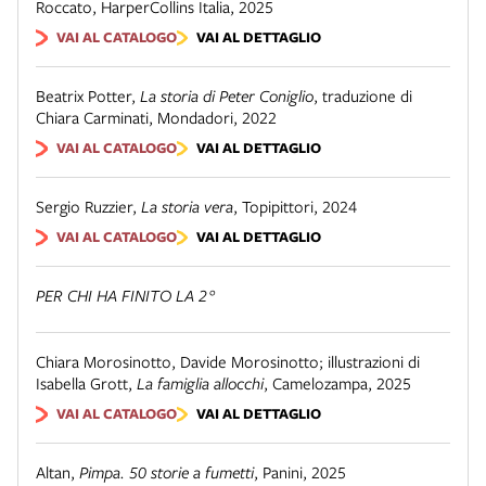
Roccato
,
HarperCollins Italia
,
2025
VAI AL CATALOGO
VAI AL DETTAGLIO
Beatrix Potter
,
La storia di Peter Coniglio
,
traduzione di
Chiara Carminati
,
Mondadori
,
2022
VAI AL CATALOGO
VAI AL DETTAGLIO
Sergio Ruzzier
,
La storia vera
,
Topipittori
,
2024
VAI AL CATALOGO
VAI AL DETTAGLIO
PER CHI HA FINITO LA 2°
Chiara Morosinotto, Davide Morosinotto; illustrazioni di
Isabella Grott
,
La famiglia allocchi
,
Camelozampa
,
2025
VAI AL CATALOGO
VAI AL DETTAGLIO
Altan
,
Pimpa. 50 storie a fumetti
,
Panini
,
2025