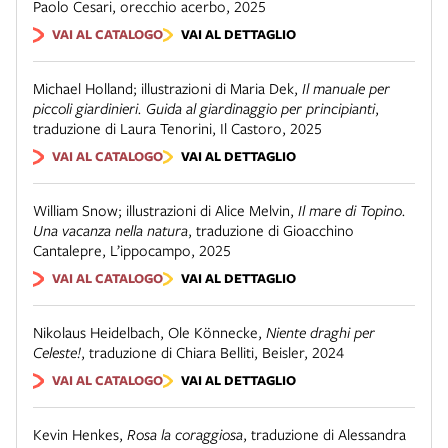
Paolo Cesari
,
orecchio acerbo
,
2025
VAI AL CATALOGO
VAI AL DETTAGLIO
Michael Holland; illustrazioni di Maria Dek
,
Il manuale per
piccoli giardinieri. Guida al giardinaggio per principianti
,
traduzione di Laura Tenorini
,
Il Castoro
,
2025
VAI AL CATALOGO
VAI AL DETTAGLIO
William Snow; illustrazioni di Alice Melvin
,
Il mare di Topino.
Una vacanza nella natura
,
traduzione di Gioacchino
Cantalepre
,
L’ippocampo
,
2025
VAI AL CATALOGO
VAI AL DETTAGLIO
Nikolaus Heidelbach, Ole Könnecke
,
Niente draghi per
Celeste!
,
traduzione di Chiara Belliti
,
Beisler
,
2024
VAI AL CATALOGO
VAI AL DETTAGLIO
Kevin Henkes
,
Rosa la coraggiosa
,
traduzione di Alessandra