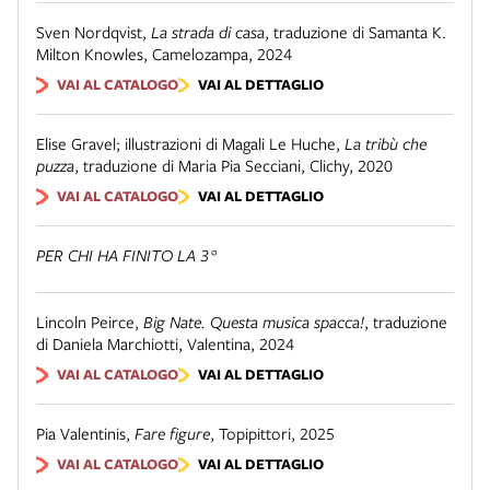
Sven Nordqvist
,
La strada di casa
,
traduzione di Samanta K.
Milton Knowles
,
Camelozampa
,
2024
VAI AL CATALOGO
VAI AL DETTAGLIO
Elise Gravel; illustrazioni di Magali Le Huche
,
La tribù che
puzza
,
traduzione di Maria Pia Secciani
,
Clichy
,
2020
VAI AL CATALOGO
VAI AL DETTAGLIO
PER CHI HA FINITO LA 3°
Lincoln Peirce
,
Big Nate. Questa musica spacca!
,
traduzione
di Daniela Marchiotti
,
Valentina
,
2024
VAI AL CATALOGO
VAI AL DETTAGLIO
Pia Valentinis
,
Fare figure
,
Topipittori
,
2025
VAI AL CATALOGO
VAI AL DETTAGLIO