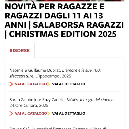
NOVITÀ PER RAGAZZE E
RAGAZZI DAGLI 11 AI 13
ANNI | SALABORSA RAGAZZI
| CHRISTMAS EDITION 2025
RISORSE
Naomie e Guillaume Duprat
,
L'amore e le sue 1001
sfaccettature
,
L'Ippocampo
,
2025
VAI AL CATALOGO
VAI AL DETTAGLIO
Sarah Zambello e Suzy Zanella
,
Méliès. Il mago del cinema
,
24 Ore Cultura
,
2025
VAI AL CATALOGO
VAI AL DETTAGLIO
Davide Calì; illustrazioni Francesca Gastone
,
Il libro di