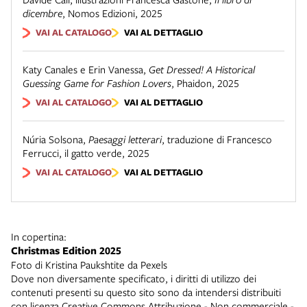
dicembre
,
Nomos Edizioni
,
2025
VAI AL CATALOGO
VAI AL DETTAGLIO
Katy Canales e Erin Vanessa
,
Get Dressed! A Historical
Guessing Game for Fashion Lovers
,
Phaidon
,
2025
VAI AL CATALOGO
VAI AL DETTAGLIO
Núria Solsona
,
Paesaggi letterari
,
traduzione di Francesco
Ferrucci
,
il gatto verde
,
2025
VAI AL CATALOGO
VAI AL DETTAGLIO
In copertina:
Christmas Edition 2025
Foto di Kristina Paukshtite da Pexels
Dove non diversamente specificato, i diritti di utilizzo dei
contenuti presenti su questo sito sono da intendersi distribuiti
con licenza
Creative Commons Attribuzione - Non commerciale -