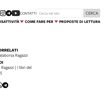
CERCA
CONTATTI
WS
ATTIVITÀ
COME FARE PER
PROPOSTE DI LETTURA
ORRELATI
alaborsa Ragazzi
DI
Ragazzi | I libri del
25
I