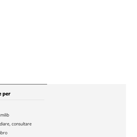
 per
Emilib
diare, consultare
ibro