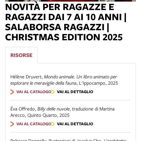
NOVITÀ PER RAGAZZE E
RAGAZZI DAI 7 AI 10 ANNI |
SALABORSA RAGAZZI |
CHRISTMAS EDITION 2025
RISORSE
Hélène Druvert
,
Mondo animale. Un libro animato per
esplorare le meraviglie della fauna
,
L'Ippocampo
,
2025
VAI AL CATALOGO
VAI AL DETTAGLIO
Éva Offredo
,
Billy delle nuvole
,
traduzione di Martina
Arecco
,
Quinto Quarto
,
2025
VAI AL CATALOGO
VAI AL DETTAGLIO
Rebecca Donnelly; illustrazioni di Jocelyn Cho
,
L’architetto