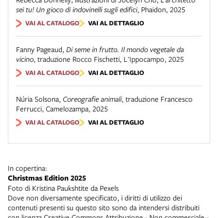
sei tu! Un gioco di indovinelli sugli edifici
,
Phaidon
,
2025
VAI AL CATALOGO
VAI AL DETTAGLIO
Fanny Pageaud
,
Di seme in frutto. Il mondo vegetale da
vicino
,
traduzione Rocco Fischetti
,
L'Ippocampo
,
2025
VAI AL CATALOGO
VAI AL DETTAGLIO
Núria Solsona
,
Coreografie animali
,
traduzione Francesco
Ferrucci
,
Camelozampa
,
2025
VAI AL CATALOGO
VAI AL DETTAGLIO
In copertina:
Christmas Edition 2025
Foto di Kristina Paukshtite da Pexels
Dove non diversamente specificato, i diritti di utilizzo dei
contenuti presenti su questo sito sono da intendersi distribuiti
con licenza
Creative Commons Attribuzione - Non commerciale -