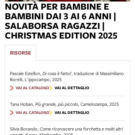
NOVITÀ PER BAMBINE E
BAMBINI DAI 3 AI 6 ANNI |
SALABORSA RAGAZZI |
CHRISTMAS EDITION 2025
RISORSE
Pascale Estellon
,
Di cosa è fatto?
,
traduzione di Massimiliano
Borelli
,
L'ippocampo
,
2025
VAI AL CATALOGO
VAI AL DETTAGLIO
Tana Hoban
,
Più grande, più piccolo
,
Camelozampa
,
2025
VAI AL CATALOGO
VAI AL DETTAGLIO
Silvia Borando
,
Come riconoscere una forchetta e molti altri
oggetti di casa
,
Minibombo
,
2025