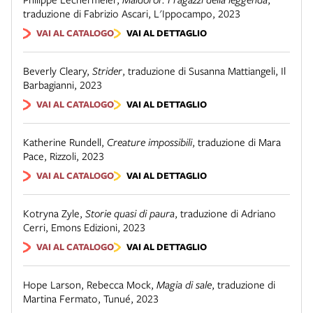
traduzione di Fabrizio Ascari
,
L'Ippocampo
,
2023
VAI AL CATALOGO
VAI AL DETTAGLIO
Beverly Cleary
,
Strider
,
traduzione di Susanna Mattiangeli
,
Il
Barbagianni
,
2023
VAI AL CATALOGO
VAI AL DETTAGLIO
Katherine Rundell
,
Creature impossibili
,
traduzione di Mara
Pace
,
Rizzoli
,
2023
VAI AL CATALOGO
VAI AL DETTAGLIO
Kotryna Zyle
,
Storie quasi di paura
,
traduzione di Adriano
Cerri
,
Emons Edizioni
,
2023
VAI AL CATALOGO
VAI AL DETTAGLIO
Hope Larson, Rebecca Mock
,
Magia di sale
,
traduzione di
Martina Fermato
,
Tunué
,
2023