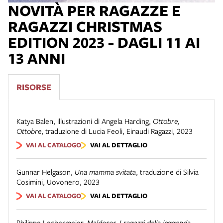
NOVITÀ PER RAGAZZE E
RAGAZZI CHRISTMAS
EDITION 2023 - DAGLI 11 AI
13 ANNI
RISORSE
Katya Balen, illustrazioni di Angela Harding
,
Ottobre,
Ottobre
,
traduzione di Lucia Feoli
,
Einaudi Ragazzi
,
2023
VAI AL CATALOGO
VAI AL DETTAGLIO
Gunnar Helgason
,
Una mamma svitata
,
traduzione di Silvia
Cosimini
,
Uovonero
,
2023
VAI AL CATALOGO
VAI AL DETTAGLIO
Philippe Lechermeier
,
Maldoror. I ragazzi della leggenda
,