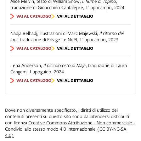
Alice Melvin, testo di William Snow
,
Il fiume di Topino
,
traduzione di Gioacchino Cantalepre
,
L'ippocampo
,
2024
VAI AL CATALOGO
VAI AL DETTAGLIO
Nadja Belhadj, illustrazioni di Marc Majewski
,
Il ritorno dei
lupi
,
traduzione di Edvige Le Noël
,
L'ippocampo
,
2023
VAI AL CATALOGO
VAI AL DETTAGLIO
Lena Anderson
,
Il piccolo orto di Maja
,
traduzione di Laura
Cangemi
,
Lupoguido
,
2024
VAI AL CATALOGO
VAI AL DETTAGLIO
Dove non diversamente specificato, i diritti di utilizzo dei
contenuti presenti su questo sito sono da intendersi distribuiti
con licenza
Creative Commons Attribuzione - Non commerciale -
Condividi allo stesso modo 4.0 Internazionale (CC BY-NC-SA
4.0)