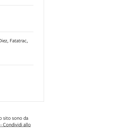
Diez
,
Fatatrac
,
to sito sono da
 Condividi allo