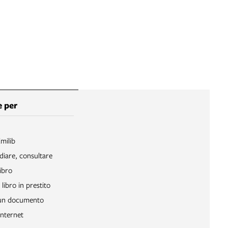
 per
Emilib
diare, consultare
ibro
libro in prestito
 un documento
Internet