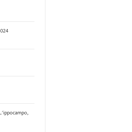
2024
L'ippocampo
,