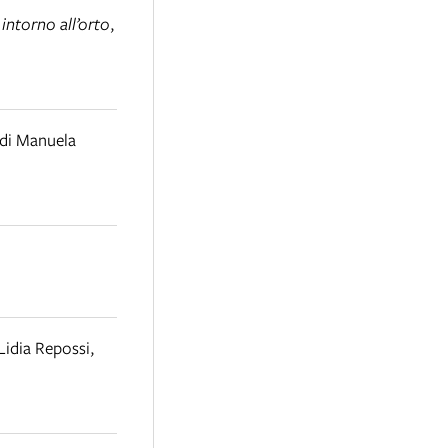
, intorno all’orto
,
 di Manuela
Lidia Repossi
,