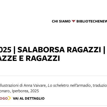
CHI SIAMO
BIBLIOTECHE
NE
025 | SALABORSA RAGAZZI 
AZZE E RAGAZZI
 illustrazioni di Anna Vaivare
,
Lo scheletro nell’armadio
,
traduzio
bonaro
,
Iperborea
,
2025
LOGO
VAI AL DETTAGLIO