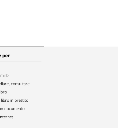
 per
Emilib
diare, consultare
ibro
libro in prestito
 un documento
Internet