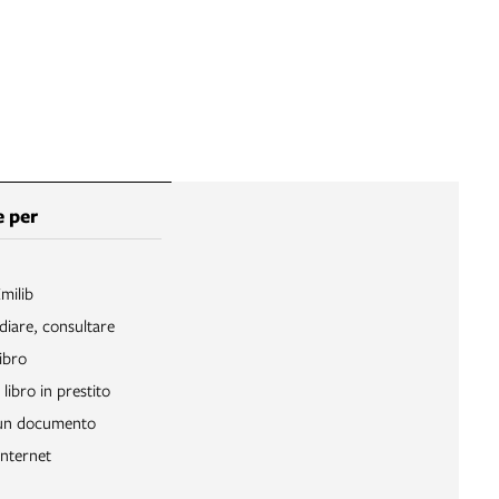
 per
Emilib
diare, consultare
ibro
libro in prestito
 un documento
Internet