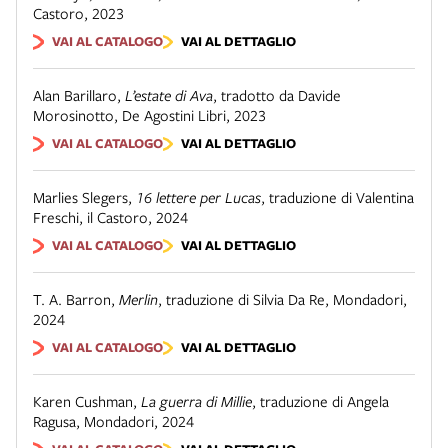
Castoro
,
2023
VAI AL CATALOGO
VAI AL DETTAGLIO
Alan Barillaro
,
L’estate di Ava
,
tradotto da Davide
Morosinotto
,
De Agostini Libri
,
2023
VAI AL CATALOGO
VAI AL DETTAGLIO
Marlies Slegers
,
16 lettere per Lucas
,
traduzione di Valentina
Freschi
,
il Castoro
,
2024
VAI AL CATALOGO
VAI AL DETTAGLIO
T. A. Barron
,
Merlin
,
traduzione di Silvia Da Re
,
Mondadori
,
2024
VAI AL CATALOGO
VAI AL DETTAGLIO
Karen Cushman
,
La guerra di Millie
,
traduzione di Angela
Ragusa
,
Mondadori
,
2024