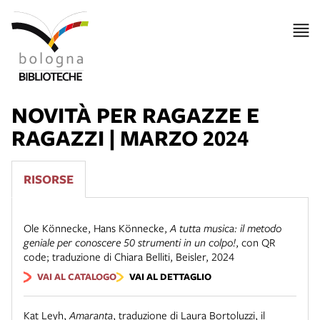
NOVITÀ PER RAGAZZE E
RAGAZZI | MARZO 2024
RISORSE
Ole Könnecke, Hans Könnecke
,
A tutta musica: il metodo
geniale per conoscere 50 strumenti in un colpo!
,
con QR
code; traduzione di Chiara Belliti
,
Beisler
,
2024
VAI AL CATALOGO
VAI AL DETTAGLIO
Kat Leyh
,
Amaranta
,
traduzione di Laura Bortoluzzi
,
il