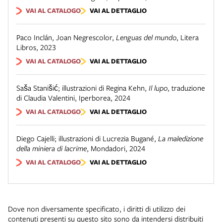
VAI AL CATALOGO
VAI AL DETTAGLIO
Paco Inclán, Joan Negrescolor
,
Lenguas del mundo
,
Litera
Libros
,
2023
VAI AL CATALOGO
VAI AL DETTAGLIO
Saša Stanišić; illustrazioni di Regina Kehn
,
Il lupo
,
traduzione
di Claudia Valentini
,
Iperborea
,
2024
VAI AL CATALOGO
VAI AL DETTAGLIO
Diego Cajelli; illustrazioni di Lucrezia Bugané
,
La maledizione
della miniera di lacrime
,
Mondadori
,
2024
VAI AL CATALOGO
VAI AL DETTAGLIO
Dove non diversamente specificato, i diritti di utilizzo dei
contenuti presenti su questo sito sono da intendersi distribuiti