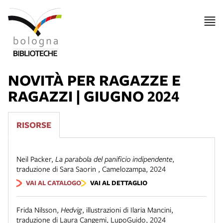
NOVITÀ PER RAGAZZE E
RAGAZZI | GIUGNO 2024
RISORSE
Neil Packer
,
La parabola del panificio indipendente
,
traduzione di Sara Saorin
,
Camelozampa
,
2024
VAI AL CATALOGO
VAI AL DETTAGLIO
Frida Nilsson
,
Hedvig
,
illustrazioni di Ilaria Mancini,
traduzione di Laura Cangemi
,
LupoGuido
,
2024