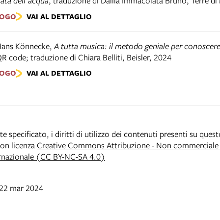
fata dell'acqua
,
traduzione di Dalila Immacolata Bruno
,
Terre di
LOGO
VAI AL DETTAGLIO
Hans Könnecke
,
A tutta musica: il metodo geniale per conoscere
R code; traduzione di Chiara Belliti
,
Beisler
,
2024
LOGO
VAI AL DETTAGLIO
specificato, i diritti di utilizzo dei contenuti presenti su ques
 con licenza
Creative Commons Attribuzione - Non commerciale -
rnazionale (CC BY-NC-SA 4.0)
 22 mar 2024