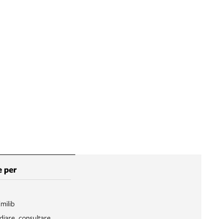
 per
Emilib
diare, consultare