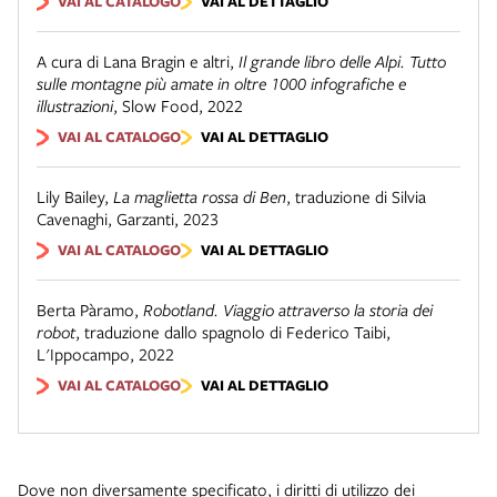
VAI AL CATALOGO
VAI AL DETTAGLIO
A cura di Lana Bragin e altri
,
Il grande libro delle Alpi. Tutto
sulle montagne più amate in oltre 1000 infografiche e
illustrazioni
,
Slow Food
,
2022
VAI AL CATALOGO
VAI AL DETTAGLIO
Lily Bailey
,
La maglietta rossa di Ben
,
traduzione di Silvia
Cavenaghi
,
Garzanti
,
2023
VAI AL CATALOGO
VAI AL DETTAGLIO
Berta Pàramo
,
Robotland. Viaggio attraverso la storia dei
robot
,
traduzione dallo spagnolo di Federico Taibi
,
L'Ippocampo
,
2022
VAI AL CATALOGO
VAI AL DETTAGLIO
Dove non diversamente specificato, i diritti di utilizzo dei