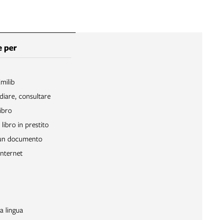
 per
Emilib
diare, consultare
ibro
libro in prestito
 un documento
Internet
a lingua