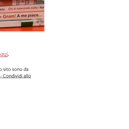
i
qui
.
to sito sono da
 Condividi allo