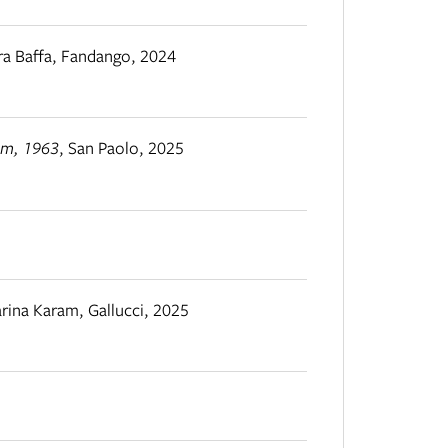
ra Baffa
,
Fandango
,
2024
am, 1963
,
San Paolo
,
2025
arina Karam
,
Gallucci
,
2025