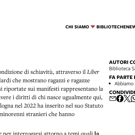
CHI SIAMO
BIBLIOTECHE
NE
AUTORI C
Biblioteca S
ondizione di schiavitù, attraverso il
Liber
FA PARTE 
dardi che mostrano ragazzi e ragazze
Abbiamo 
asi riportate sui manifesti rappresentano la
CONDIVID
ere i diritti di chi nasce ugualmente qui,
ologna nel 2022 ha inserito nel suo Statuto
 minorenni stranieri che hanno
ie per interrogarsi attorno a temi quali
la