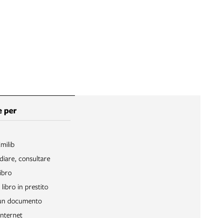
 per
Emilib
diare, consultare
ibro
libro in prestito
 un documento
Internet