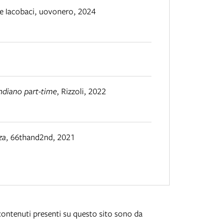
e Iacobaci
,
uovonero
,
2024
indiano part-time
,
Rizzoli
,
2022
za
,
66thand2nd
,
2021
i contenuti presenti su questo sito sono da