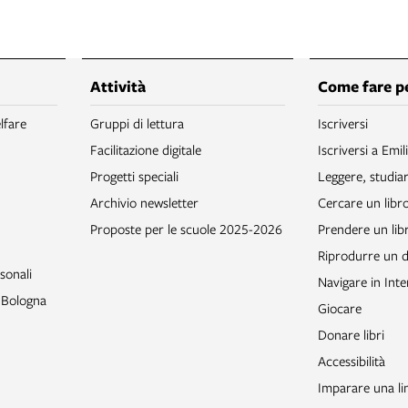
Attività
Come fare p
lfare
Gruppi di lettura
Iscriversi
Facilitazione digitale
Iscriversi a Emil
Progetti speciali
Leggere, studia
Archivio newsletter
Cercare un libr
Proposte per le scuole 2025-2026
Prendere un libr
Riprodurre un
sonali
Navigare in Inte
o Bologna
Giocare
Donare libri
Accessibilità
Imparare una li