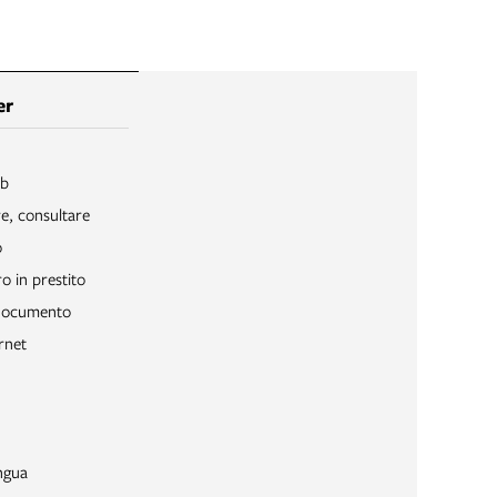
er
ib
re, consultare
o
o in prestito
 documento
rnet
ngua