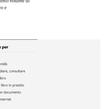
questo volume di
co e
 per
Emilib
diare, consultare
ibro
libro in prestito
 un documento
Internet