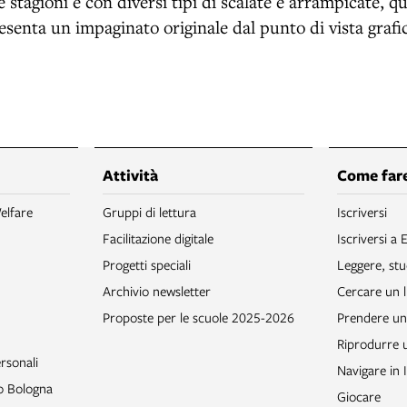
 stagioni e con diversi tipi di scalate e arrampicate, 
senta un impaginato originale dal punto di vista grafi
Attività
Come fare
elfare
Gruppi di lettura
Iscriversi
Facilitazione digitale
Iscriversi a 
Progetti speciali
Leggere, stu
Archivio newsletter
Cercare un l
Proposte per le scuole 2025-2026
Prendere un 
Riprodurre
rsonali
Navigare in 
to Bologna
Giocare