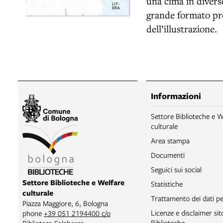
una cima in diverse
grande formato pre
dell’illustrazione.
Informazioni
Settore Biblioteche e W
culturale
Area stampa
Documenti
Seguici sui social
Settore Biblioteche e Welfare
Statistiche
culturale
Trattamento dei dati pe
Piazza Maggiore, 6, Bologna
Licenze e disclaimer si
phone
+39 051 2194400 c/o
Biblioteche
Biblioteca Salaborsa