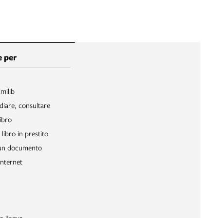
 per
Emilib
diare, consultare
ibro
libro in prestito
 un documento
Internet