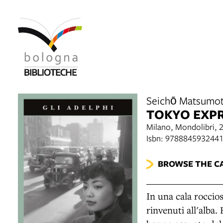
Seichō Matsumo
TOKYO EXP
Milano, Mondolibri, 
Isbn: 978884593244
BROWSE THE C
In una cala roccio
rinvenuti all'alba.