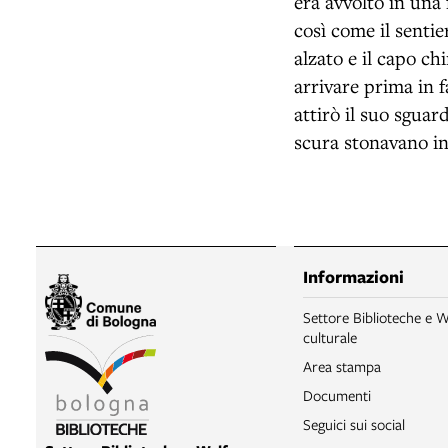
era avvolto in una 
così come il senti
alzato e il capo ch
arrivare prima in 
attirò il suo sguar
scura stonavano in
Informazioni
Settore Biblioteche e W
culturale
Area stampa
Documenti
Seguici sui social