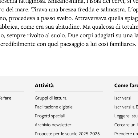
foschia lattiginosa. Shikanoshima, l'isola dei cervi, si 
ero del mare. Tirava una brezza fredda e salmastra. L'o
ino, procedeva a passo svelto. Attraversava quella spiag
fabbrica, come era sua abitudine. Ma qualcosa di total
do, sempre rivolto al suolo. Due corpi adagiati su una la
credibilmente con quel paesaggio a lui così familiare».
Attività
Come fare
elfare
Gruppi di lettura
Iscriversi
Facilitazione digitale
Iscriversi a 
Progetti speciali
Leggere, stu
Archivio newsletter
Cercare un l
Proposte per le scuole 2025-2026
Prendere un 