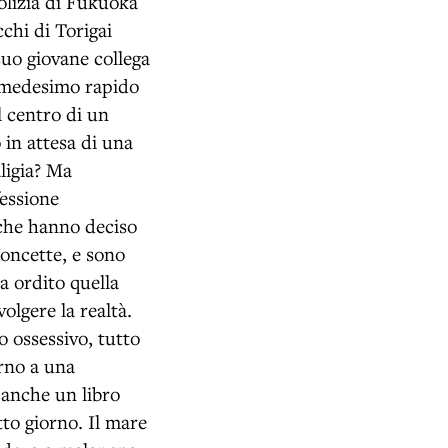
olizia di Fukuoka
chi di Torigai
 suo giovane collega
l medesimo rapido
l centro di un
 in attesa di una
ligia? Ma
fessione
 che hanno deciso
concette, e sono
a ordito quella
olgere la realtà.
o ossessivo, tutto
orno a una
 anche un libro
tto giorno. Il mare