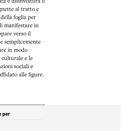
tà e disinvoltura il
nette al tratto e
della foglia per
di manifestare in
ppare verso il
ate semplicemente
iare in modo
 culturale e le
ioni sociali e
ffidato alle figure.
 per