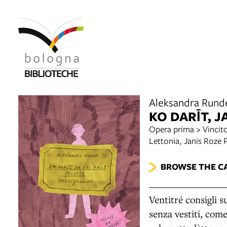
Aleksandra Rund
KO DARĪT, J
Opera prima > Vincit
Lettonia, Janis Roze 
BROWSE THE C
Ventitré consigli 
senza vestiti, com