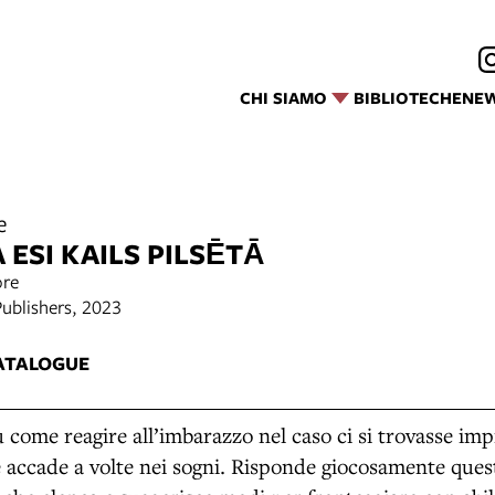
CHI SIAMO
BIBLIOTECHE
NE
e
A ESI KAILS PILSĒTĀ
ore
Publishers, 2023
ATALOGUE
su come reagire all’imbarazzo nel caso ci si trovasse i
e accade a volte nei sogni. Risponde giocosamente ques