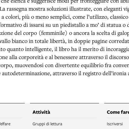
che elenca e suggerisce modi per fronteggiare con abili
La rassegna mostra soluzioni illustrate, con eleganti vig
 a colori, più o meno semplici, come l’utilizzo, classico 
rformativo di issarsi su un piedistallo a mo’ di statua o 
azione del corpo (femminile) o ancora la scelta di galo
allo bianco in totale libertà, in doppie pagine corred
to quanto intelligente, il libro ha il merito di incoragg
one alla corporeità e al benessere attraverso il discorso
corpo, muovendosi con divertente equilibrio fra convenz
e autodeterminazione, attraverso il registro dell’ironia a
Attività
Come fare
elfare
Gruppi di lettura
Iscriversi