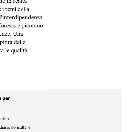
no in realtà
 i temi della
ll’interdipendenza
 foresta e piantano
renze. Una
pinta dalle
a le qualità
 per
Emilib
diare, consultare