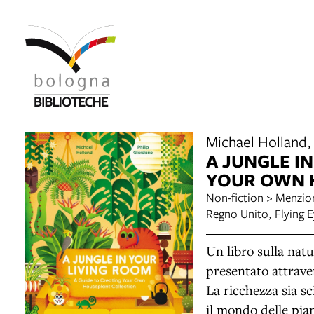
Michael Holland, 
A JUNGLE I
YOUR OWN 
Non-fiction > Menzio
Regno Unito, Flying 
Un libro sulla natur
presentato attraver
La ricchezza sia sc
il mondo delle pian