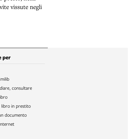
ite vissute negli
 per
Emilib
diare, consultare
ibro
libro in prestito
 un documento
Internet