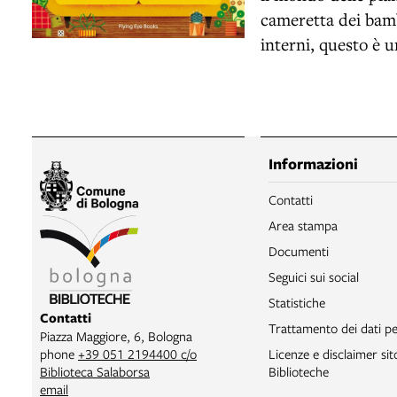
cameretta dei bamb
interni, questo è u
Informazioni
Contatti
Area stampa
Documenti
Seguici sui social
Statistiche
Contatti
Trattamento dei dati pe
Piazza Maggiore, 6, Bologna
phone
+39 051 2194400 c/o
Licenze e disclaimer si
Biblioteca Salaborsa
Biblioteche
email