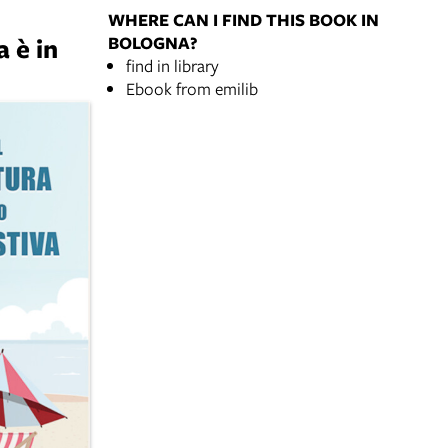
WHERE CAN I FIND THIS BOOK IN
a è in
BOLOGNA?
find in library
Ebook from emilib