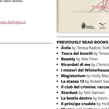
o dell’anno.
une.bologna.it
PREVIOUSLY READ BOOKS
Ávila
by Teresa Radice, Ste
Tosca dei boschi
by Teresa
Beastly
by Alex Flinn
Ricordati di me
by Christo
I misteri del Winterhous
Magisterium
by Holly Blac
La stanza 13
by Robert Swi
Il club del crimine: racco
Stardust
by Neil Gaiman
La bestia dentro
by Kevin
Il principe crudele
by Holl