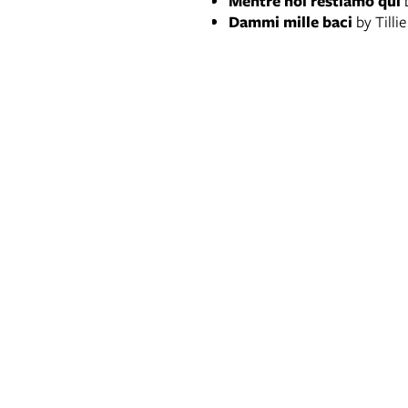
Mentre noi restiamo qui
b
Dammi mille baci
by Tilli