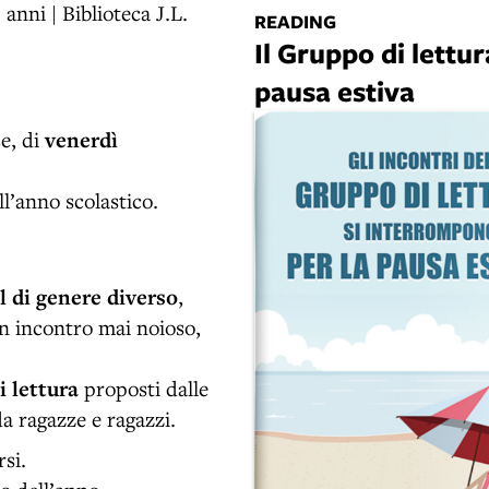
anni | Biblioteca J.L.
READING
Il Gruppo di lettur
pausa estiva
se, di
venerdì
ll’anno scolastico.
el di genere diverso
,
Un incontro mai noioso,
di lettura
proposti dalle
da ragazze e ragazzi.
rsi.