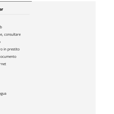
er
ib
re, consultare
o
o in prestito
 documento
rnet
ngua