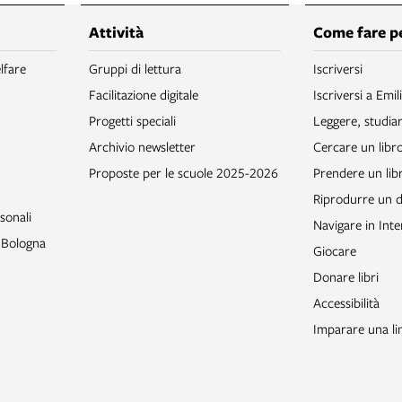
Attività
Come fare p
lfare
Gruppi di lettura
Iscriversi
Facilitazione digitale
Iscriversi a Emil
Progetti speciali
Leggere, studia
Archivio newsletter
Cercare un libr
Proposte per le scuole 2025-2026
Prendere un libr
Riprodurre un
sonali
Navigare in Inte
o Bologna
Giocare
Donare libri
Accessibilità
Imparare una li