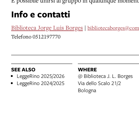
È possibile unirsi al gruppo in qualunque moment
Info e contatti
Biblioteca Jorge Luis Borges
|
bibliotecaborges@com
Telefono 0512197770
SEE ALSO
WHERE
LeggeRino 2025/2026
@ Biblioteca J. L. Borges
LeggeRino 2024/2025
Via dello Scalo 21/2
Bologna