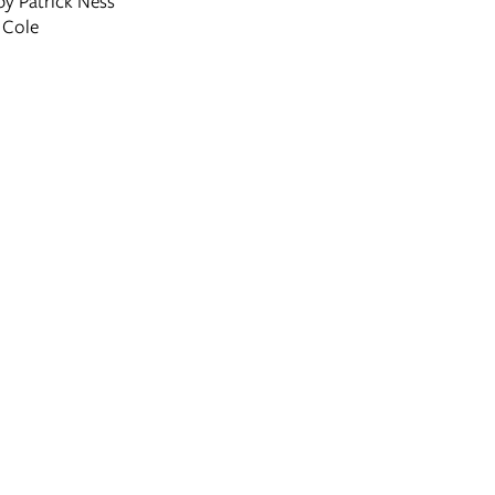
y Patrick Ness
e Cole